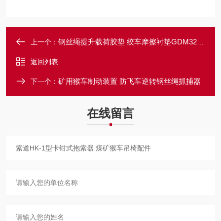
钢丝绳提升载荷胶垫 绞车摩擦衬垫GDM326型
上一个：
返回列表
矿用猴车制动装置 防飞车逆转钢丝绳抓捕器
下一个：
在线留言