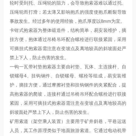
轮时受到托、压绳轮的阻力，会导致抱索器难以通过托、
压绳轮而打滑；若太薄又影响抱爪的强度使抱爪断裂导致
事故发生。经过多年的使用经验，抱爪厚度以8mm为宜。
卡钳式抱索器为整体锻造件，结构简单，易安装维护，摘
挂方便，抱体通过吊椅吊环配合螺栓进行联接紧固，采用
可摘挂式抱索器需注意在变坡点及离地较高的斜坡面处严
禁上下人，防止伤害的发生。
一钩一瓦带衬垫抱索器主要由衬垫、瓦体、主连接杆、自
锁螺母4、挂钩钢件、自锁螺母、螺栓等组成，易安装维
护，摘挂方便，通过摩擦衬垫和挂钩钢件的夹紧配合，提
高抱索器的爬坡，连接杆通过吊椅吊环配合螺栓进行联接
紧固，采用可摘挂式抱索器需注意在变坡点及离地较高的
斜坡面处严禁上下人，防止伤害的发生。
矿用索道（架空乘人装置）主要用于矿井斜巷，平巷运送
人员，其工作原理类似于地面旅游索道。它通过电动机带