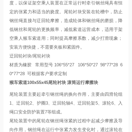
度，以保证架空乘人装置在正常运行时牵引钢丝绳具有恒
定的张紧力和适当的挠度。尾轮衬块安装在轮槽中，防止
钢丝绳直接与迂回轮摩擦，造成轮体和钢丝绳的磨损，降
低钢丝和尾轮的更换频率，减低索道运营成本，适用于架
空乘人猴车索道用；同时提高摩擦系数，减少打滑现象；
安装方便快捷，不需要夹板和紧固件。
迂回轮衬块
/尾轮衬块
材质为橡胶
常用型号 106*55*27 106*50*27 98*77*28 6
0*77*28 可根据客户要求定制
猴车索道100x55x45尾轮衬块 滚筒运行摩擦块
尾轮装置主要起牵引钢丝绳的换向作用，主要由四滑轮组
1、迂回轮2、护圈3、迂回轮轴4、迂回轮架5、滚轮6、入
绳口安全防护装置7等组成。
尾轮装置中的尾轮在钢丝绳张紧的过程中起减少摩擦及导
向作用，钢丝绳在运行中张紧力发生变化时，通过滚轮在