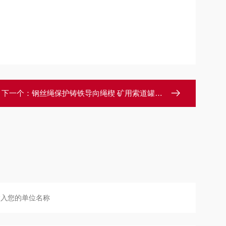
下一个：
钢丝绳保护铸铁导向绳楔 矿用索道罐笼滑套