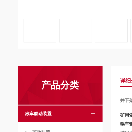
详细
产品分类
井下
猴车驱动装置
矿用
猴车