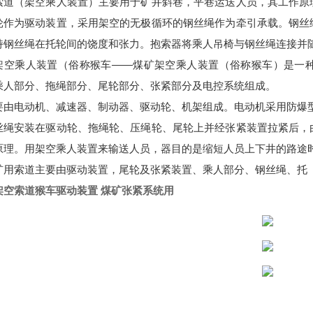
索道（架空乘人装置）主要用于矿井斜巷，平巷运送人员，其工作原
轮作为驱动装置，采用架空的无极循环的钢丝绳作为牵引承载。钢丝
持钢丝绳在托轮间的饶度和张力。抱索器将乘人吊椅与钢丝绳连接并
架空乘人装置（俗称猴车——煤矿架空乘人装置（俗称猴车）是一
乘人部分、拖绳部分、尾轮部分、张紧部分及电控系统组成。
要由电动机、减速器、制动器、驱动轮、机架组成。电动机采用防爆
丝绳安装在驱动轮、拖绳轮、压绳轮、尾轮上并经张紧装置拉紧后，
原理。用架空乘人装置来输送人员，器目的是缩短人员上下井的路途
索道主要由驱动装置，尾轮及张紧装置、乘人部分、钢丝绳、托（
架空索道猴车驱动装置 煤矿张紧系统用