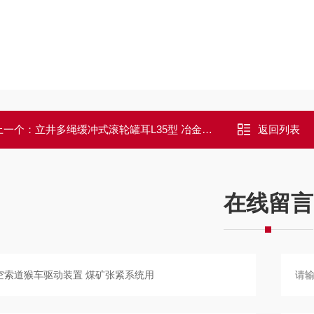
上一个：
立井多绳缓冲式滚轮罐耳L35型 冶金罐笼配件
返回列表
在线留言