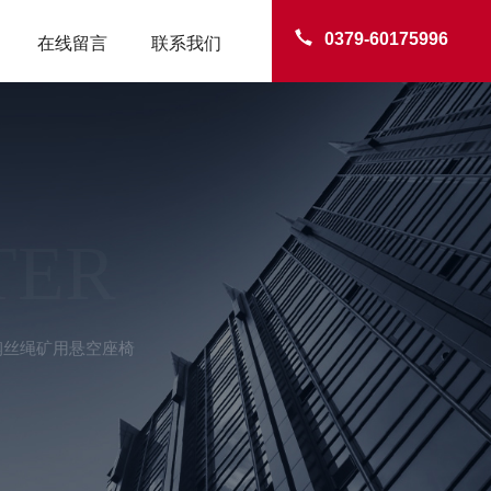
0379-60175996
在线留言
联系我们
TER
钢丝绳矿用悬空座椅