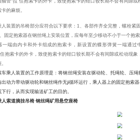
顶轴管
“拉"住抱索卡的外卡，致使抱索卡的钳口较长期不会有间隙或
索卡的麻烦。
乘人装置的吊椅部分应符合以下要求：
1
、
各部件齐全完整，螺栓紧
、
固定抱索器在钢丝绳上安装位置，应每年至少移动不小于一个抱索
器一端由内卡和外卡组成
的
抱索卡，新设置的蝶形弹簧一端通过
拉"住抱索卡的外卡，致使抱索卡的钳口较长期不会有间隙或松动现象
烦。
猴车乘人装置的工作原理是：将钢丝绳安装在驱动轮、托绳轮、压绳
输出动力带动驱动轮和钢丝绳作无ji循环运行，乘人器上的固定抱索
或下行，从而实现输送矿工的目的。
乘人索道摘挂吊椅 钢丝绳矿用悬空座椅