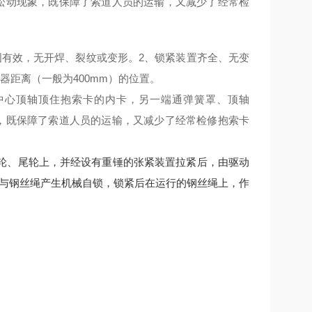
松动现象，既保障了索道人员
的
运输，又减少了经常检
固有效，无开焊、裂纹或变形。
2
、
锁紧装置齐全、无变
器距离（一般为
400mm
）的位置
。
中心顶轴顶住抱索卡的内卡，另一端通弹簧罩、顶轴
，既保障了索道人员
的
运输，又减少了经常检修抱索卡
轮、尾轮上，并经设有重锤的张紧装置拉紧后，由驱动
器与钢丝绳产生机械自锁，锁紧后在运行的钢丝绳上，作