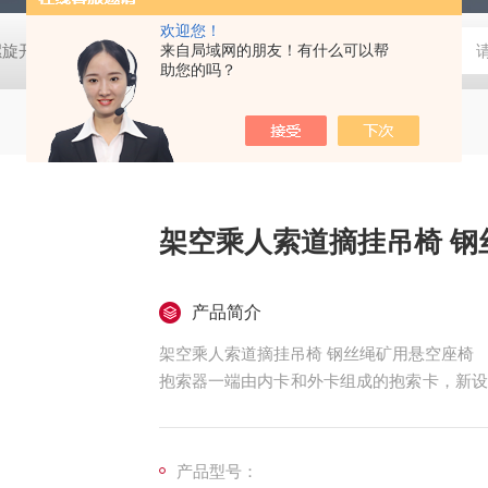
欢迎您！
螺旋开关
猴车配件橡胶轮衬 托压轮矿用斜井巷道用
来自局域网的朋友！有什么可以帮
矿用本安型行
助您的吗？
架空乘人索道摘挂吊椅 钢
产品简介
架空乘人索道摘挂吊椅 钢丝绳矿用悬空座椅
抱索器一端由内卡和外卡组成的抱索卡，新设
另一端通弹簧罩、顶轴管“拉"住抱索卡的外
既保障了索道人员的运输，又减少了经常检修
产品型号：