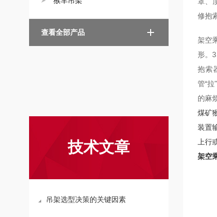
猴车吊架
罩、
修抱
查看全部产品
架空
形。
3
抱索
管
“
的麻
煤矿
装置
上行
技术文章
架空
吊架选型决策的关键因素