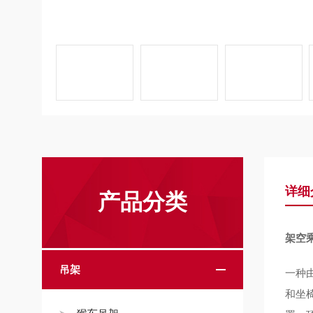
详细
产品分类
架空
吊架
一种
和坐