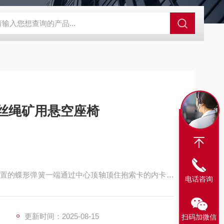
程开关KHXC24 井下机电设备
便携式移动液压系统总成 提升机
丝绳矿用悬空座椅
置的蝶形弹簧一端通过中心顶轴顶住抱索卡的内卡，
电话咨询
卡，致使抱索卡的钳口较长期不会有间隙或松动现象，
抱索卡的麻烦。
更新时间：2025-08-15
扫码加微信