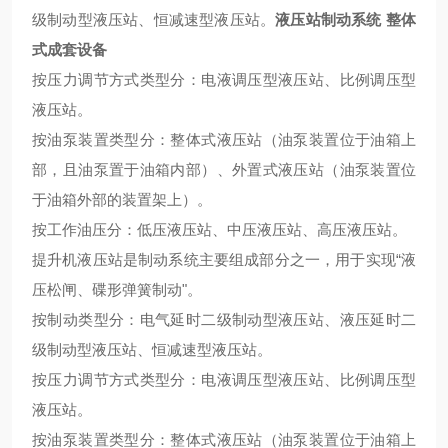
级制动型液压站、恒减速型液压站。
液压站制动系统 整体
式成套设备
按压力调节方式类型分：电液调压型液压站、比例调压型
液压站。
按油泵装置类型分：整体式液压站（油泵装置位于油箱上
部，且油泵置于油箱内部）、外置式液压站（油泵装置位
于油箱外部的装置架上）。
按工作油压分：低压液压站、中压液压站、高压液压站。
提升机液压站是制动系统主要组成部分之一，用于实现
“
液
压松闸、碟形弹簧制动
"
。
按制动类型分：电气延时二级制动型液压站、液压延时二
级制动型液压站、恒减速型液压站。
按压力调节方式类型分：电液调压型液压站、比例调压型
液压站。
按油泵装置类型分：整体式液压站（油泵装置位于油箱上