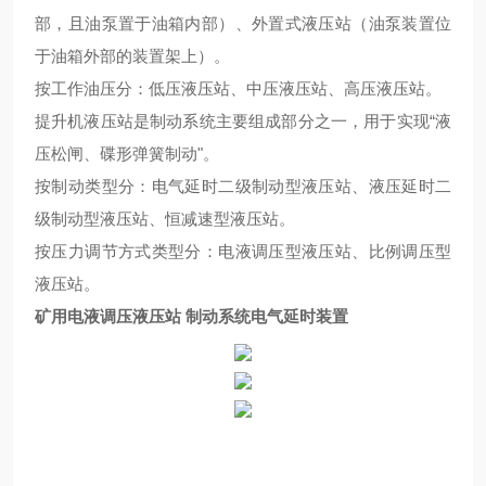
部，且油泵置于油箱内部）、外置式液压站（油泵装置位
于油箱外部的装置架上）。
按工作油压分：低压液压站、中压液压站、高压液压站。
提升机液压站是制动系统主要组成部分之一，用于实现
“
液
压松闸、碟形弹簧制动
"
。
按制动类型分：电气延时二级制动型液压站、液压延时二
级制动型液压站、恒减速型液压站。
按压力调节方式类型分：电液调压型液压站、比例调压型
液压站。
矿用电液调压液压站 制动系统电气延时装置