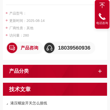
路，是液压站和提升机调绳油缸间的部件。可加装压力传感器，
用以检测管路压力并参与实现报告和自动控制。液压螺旋开关采
产品型号：
用碳钢材料加工，工作压力20mpa，适用于多种环境，双头内螺
更新时间：2025-08-14
纹Rc3/8连接。
电话咨询
厂商性质：其他
访问量：280
18039560936
产品咨询
产品分类
技术文章
液压螺旋开关怎么接线