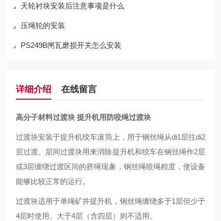
天轮衬块安装后注意事项是什么
压绳轮的安装
PS249B闸瓦磨损开关怎么安装
详细介绍
在线留言
高分子材料过渡块 提升机用防咬绳过渡块
过渡块安装于提升机绞车滚筒上，用于钢丝绳从di1层往di2
层过渡。层间过渡块用来消除提升机和绞车在钢丝绳作2层
或3层缠绕过渡区间的挤绳现象，钢丝绳咬绳程度，使设备
能够比较正常的运行。
过渡块适用于单绳矿井提升机，钢丝绳缠绕多于1层但少于
4层时使用。大于4层（含四层）则不适用。