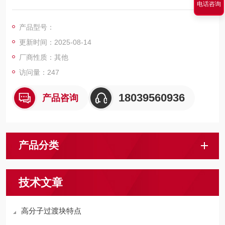
电话咨询
螺钉为圆柱头内六角螺钉（GB70）M12&amp;#215;L，沉孔深
度应使螺钉头部下沉5-10mm为宜。新安装塑料衬板的提升机在
产品型号：
钢丝绳装好后，应在有负荷的状态下至少反复运行2次以上.
更新时间：2025-08-14
厂商性质：其他
访问量：247
18039560936
产品咨询
产品分类
技术文章
高分子过渡块特点