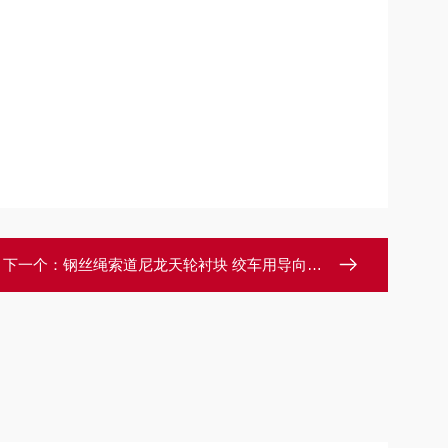
下一个：
钢丝绳索道尼龙天轮衬块 绞车用导向轮衬垫