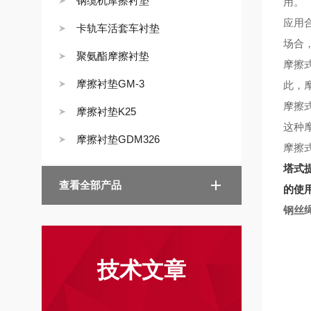
钢缆机摩擦衬垫
用。
应用
卡轨车活套车衬垫
场合
聚氨酯摩擦衬垫
摩擦
摩擦衬垫GM-3
此，
摩擦
摩擦衬垫K25
这种
摩擦衬垫GDM326
摩擦
塔式
查看全部产品
的使
钢丝
技术文章