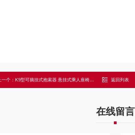
上一个：
K9型可摘挂式抱索器 悬挂式乘人座椅连接件
返回列表
在线留言