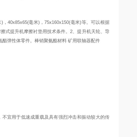
米)，40x85x65(毫米)，75x160x150(毫米)等。可以根据
摩擦式提升机摩擦衬垫用技术条件。2、提升机天轮、导
氨酯弹性体零件。棒销聚氨酯材料 矿用联轴器配件
，不宜用于低速成重载及具有强烈冲击和振动较大的传