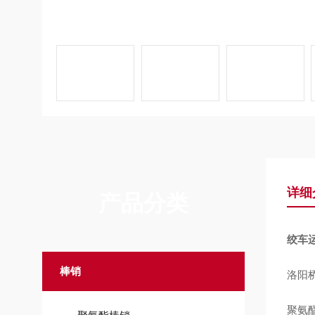
详细
产品分类
绞车运
棒销
洛阳
聚氨