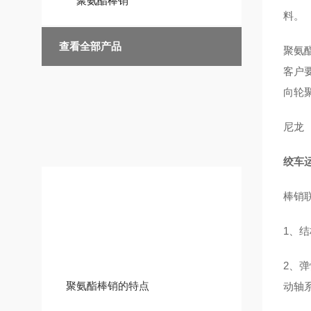
聚氨酯棒销
料。
查看全部产品
聚氨酯棒
客户
向轮
尼龙
绞车运
棒销
技术文章
1、
2、
聚氨酯棒销的特点
动轴