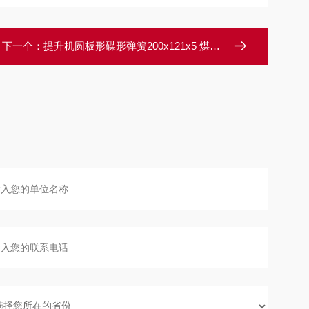
下一个：
提升机圆板形碟形弹簧200x121x5 煤矿平垫圈