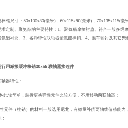
销尺寸：50x100x80(毫米)，60x115x90(毫米)，70x135x115(毫
要求定制。聚氨酯的主要特性：1、聚氨酯摩擦衬垫。符合一般多绳
聚氨酯衬块。3、各种弹性联轴器聚氨酯棒销。4、猴车轮衬及其它聚
行用减振缓冲棒销30x55 联轴器接连件
联轴器特性：
结构比较简单，装拆更换弹性元件比较方便，不用移动两联轴器；
弹性元件（柱销）的材料一般选用尼龙，有微量补偿两轴线偏移能力
系；