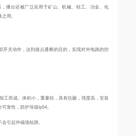
器，播台还被广泛应用于矿山、机械、轻工、冶金、化
路之用。
部开关动作，达到接点通断的目的，实现对外电路的控
铸造精加工而成。体积小，重量轻，具有抗砸
，
强度高
，
安装
全可靠性，防护等级
Ip54。
不会引起外磁场短路。