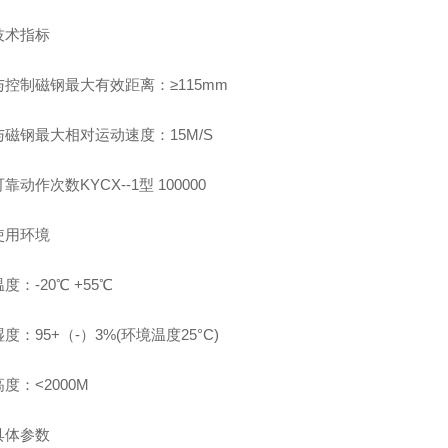
技术指标
与控制磁钢最大有效距离：
≥115mm
与磁钢最大相对运动速度：
15M/S
可靠动作次数
KYCX--1型 100000
使用环境
温度：
-20℃ +55℃
湿度：
95+（-）3%(环境温度25°C)
高度：<
2000M
具体参数