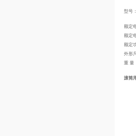
型号
额定
额定
额定
外形
重
量
滚筒用