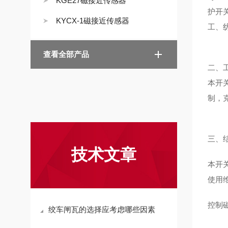
KGE27磁接近传感器
护开
KYCX-1磁接近传感器
工、
查看全部产品
二、
本开
制，
三、
技术文章
本开
使用
控制
绞车闸瓦的选择应考虑哪些因素