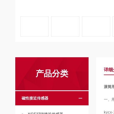
详细
产品分类
滚筒用
磁性接近传感器
一、
kycx-