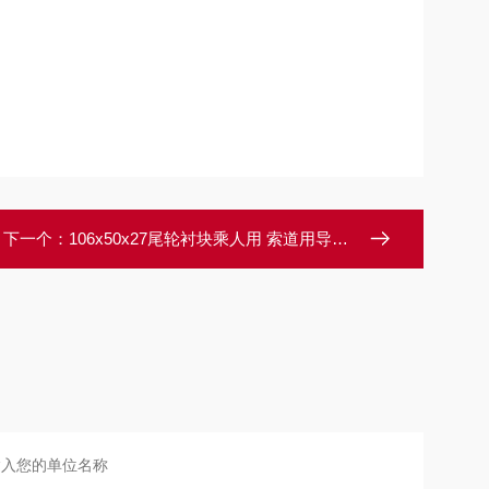
下一个：
106x50x27尾轮衬块乘人用 索道用导向轮衬块