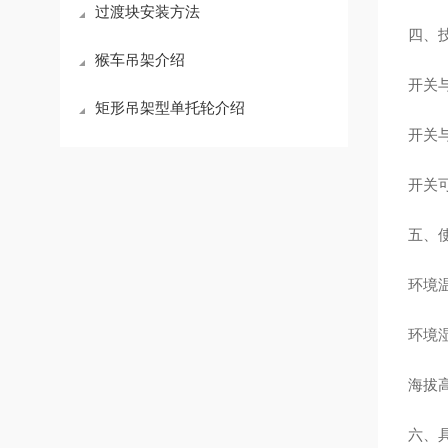
过渡块安装方法
四、
猴车吊架介绍
开关
矩形吊架型单托轮介绍
开关
开关
五、
环境
环境
海拔
六、