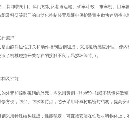
关、装卸载闸门、风门控制及巷道运输、矿车计数，推车机、阻车
纺织及科研等部门的自动化控制装置及继电保护装置中做快速切换电
工作原理
关是由静件磁性开关和动件控制磁钢组成，采用磁场感应原理，使内
克服了机械碰撞开关存在的接触不良，易损坏等特点。
结构及性能
关的外壳和控制磁钢的外壳，均采用黄铜（
Hpb59--1)或不锈钢
维修方便，防尘、防水
等
特点，芯子采用环氧树脂密封结构，提高安
磁钢采用特殊结构组成，性能稳定，可直接安装在铁质材料物体上，